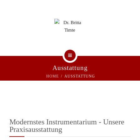
UNSERE PRAXIS
PRAXISTEAM
KONTAKT
HOME
Ausstattung
HOME
AUSSTATTUNG
AKTUELLE BEITRÄGE
UNSERE PRAXIS
PRAXISTEAM
Modernstes Instrumentarium - Unsere
KONTAKT
Praxisausstattung