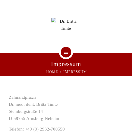
UNSERE PRAXIS
PRAXISTEAM
KONTAKT
HOME
Impressum
HOME
IMPRESSUM
AKTUELLE BEITRÄGE
UNSERE PRAXIS
Zahnarztpraxis
PRAXISTEAM
Dr. med. dent. Britta Timte
Stembergstraße 14
KONTAKT
D-59755 Arnsberg-Neheim
Telefon: +49 (0) 2932-700550