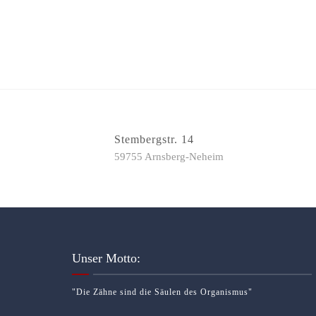
Stembergstr. 14
59755 Arnsberg-Neheim
Unser Motto:
"Die Zähne sind die Säulen des Organismus"