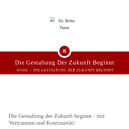
UNSERE PRAXIS
PRAXISTEAM
KONTAKT
HOME
Die Gestaltung Der Zukunft Beginnt
HOME
DIE GESTALTUNG DER ZUKUNFT BEGINNT
AKTUELLE BEITRÄGE
UNSERE PRAXIS
PRAXISTEAM
Die Gestaltung der Zukunft beginnt - mit
KONTAKT
Vertrautem und Kontinuität!