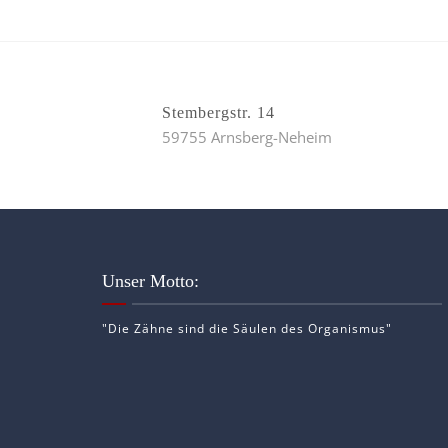
Stembergstr. 14
59755 Arnsberg-Neheim
Unser Motto:
"Die Zähne sind die Säulen des Organismus"