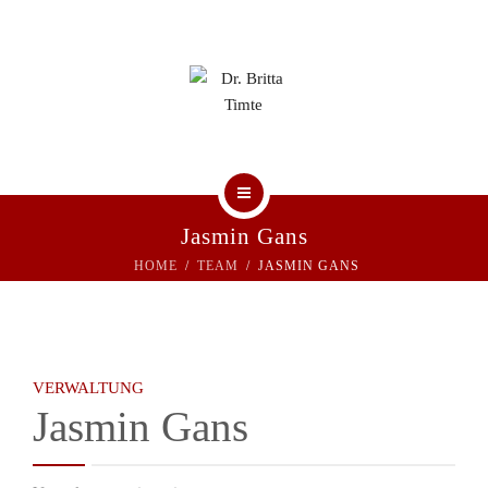
UNSERE PRAXIS
PRAXISTEAM
KONTAKT
HOME
Jasmin Gans
HOME
TEAM
JASMIN GANS
AKTUELLE BEITRÄGE
UNSERE PRAXIS
PRAXISTEAM
VERWALTUNG
Jasmin Gans
KONTAKT